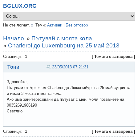
BGLUX.ORG
Не сте логнат.
Теми:
Активни
|
Без отговор
Начало
»
Пътувай с моята кола
»
Charleroi до Luxembourg на 25 май 2013
Страници:
1
[ Темата е затворена ]
Тони
#1
23/05/2013 07:21:31
Здравейте,
Пътувам от Брюксел Charleroi до Люксембург на 25 май сутринта
и имам 3 места в моята кола.
Ако има заинтересовани да пътуват с мен, моля позвънете на
00352691986190
Светлио
Страници:
1
[ Темата е затворена ]