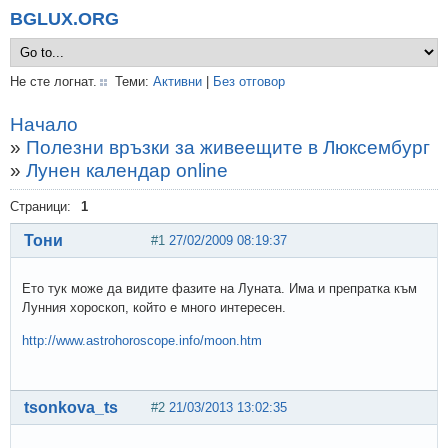
BGLUX.ORG
Не сте логнат.
Теми:
Активни
|
Без отговор
Начало
»
Полезни връзки за живеещите в Люксембург
»
Лунен календар online
Страници:
1
Тони
#1
27/02/2009 08:19:37
Ето тук може да видите фазите на Луната. Има и препратка към
Лунния хороскоп, който е много интересен.
http://www.astrohoroscope.info/moon.htm
tsonkova_ts
#2
21/03/2013 13:02:35