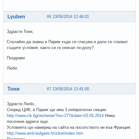
Lyuben
#6
13/05/2014 12:46:01
Здрасти Тони,
Случайно да знаеш в Париж къде се гласува и дали се спазват
същите условия, както си ги описал по-долу?
Поздрави
Любо
Тони
#7
13/05/2014 13:41:00
Здрасти Любо,
Според ЦИК, в Париж ще има 3 избирателни секции:
http://www.cik.bg/reshenie/?no=277&date=03.05.2014
Няма
посочени адреси още.
Условията ще намериш на сайта на посолството ни във Франция:
http://www.amb-bulgarie.fr/izbori/index.htm