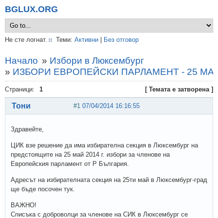
BGLUX.ORG
Не сте логнат.
Теми:
Активни
|
Без отговор
Начало
»
Избори в Люксембург
»
ИЗБОРИ ЕВРОПЕЙСКИ ПАРЛАМЕНТ - 25 МАЙ
Страници:
1
[ Темата е затворена ]
Тони
#1
07/04/2014 16:16:55
Здравейте,
ЦИК взе решение да има избирателна секция в Люксембург на
предстоящите на 25 май 2014 г. избори за членове на
Европейския парламент от Р България.
Адресът на избирателната секция на 25ти май в Люксембург-град
ще бъде посочен тук.
ВАЖНО!
Списъка с доброволци за членове на СИК в Люксембург се