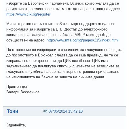
изборите за Европейски парламент. Всички, които желаят да се
регистрират по електронен път могат да направят това на адрес:
https://www.cik.bg/register
Министерство на външните работи също поддържа актуална
информация за изборите за ЕП. Достъп до електронното
заявление за гласуване през сайта на МВнР може да бъде
осъществен на адрес:
http://www.mfa.bg/bg/pages/215/index.html
По отношение на изпращаните заявления за гласуване по пощата
до посолството в Брюксел следва да се има предвид, че те се
изпращат по електронен път до ЦИК незабавно. ЦИК има
задължението да публикува списъци с имената на заявилите за
гласуване в чужбина на своята интернет страница при спазване
на изискванията на Закона за защита на личните данни.
Приятен ден
Валери Веселинов
Тони
#4
07/05/2014 15:42:18
Здравейте,