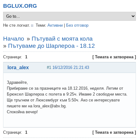
BGLUX.ORG
Не сте логнат.
Теми:
Активни
|
Без отговор
Начало
»
Пътувай с моята кола
»
Пътуваме до Шарлероа - 18.12
Страници:
1
[ Темата е затворена ]
lora_alex
#1
16/12/2016 21:21:43
Здравейте,
Прибираме се за празниците на 18.12.2016, неделя. Летим от
Брюксел Шарлероа с полета в 9:25ч. Имаме 2 свободни места.
Ще тръгнем от Люксембург към 5:50ч. Ако се интересувате
пишете ми на lora_alex@abv.bg.
Спокойна вечер!
Страници:
1
[ Темата е затворена ]