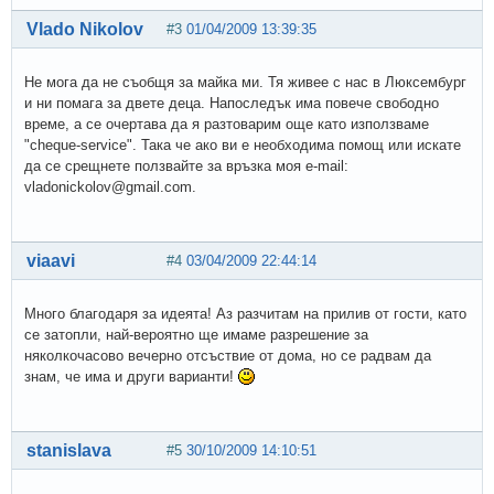
Vlado Nikolov
#3
01/04/2009 13:39:35
Не мога да не съобщя за майка ми. Тя живее с нас в Люксембург
и ни помага за двете деца. Напоследък има повече свободно
време, а се очертава да я разтоварим още като използваме
"cheque-service". Така че ако ви е необходима помощ или искате
да се срещнете ползвайте за връзка моя e-mail:
vladonickolov@gmail.com.
viaavi
#4
03/04/2009 22:44:14
Много благодаря за идеята! Аз разчитам на прилив от гости, като
се затопли, най-вероятно ще имаме разрешение за
няколкочасово вечерно отсъствие от дома, но се радвам да
знам, че има и други варианти!
stanislava
#5
30/10/2009 14:10:51