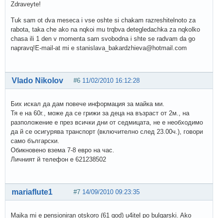
Zdraveyte!
Tuk sam ot dva meseca i vse oshte si chakam razreshitelnoto za
rabota, taka che ako na nqkoi mu trqbva detegledachka za nqkolko
chasa ili 1 den v momenta sam svobodna i shte se radvam da go
napravq!E-mail-at mi e stanislava_bakardzhieva@hotmail.com
Vlado Nikolov
#6
11/02/2010 16:12:28
Бих искал да дам повече информация за майка ми.
Тя е на 60г., може да се грижи за деца на възраст от 2м., на
разположение е през всички дни от седмицата, не е необходимо
да й се осигурява транспорт (включително след 23.00ч.), говори
само български.
Обикновено взема 7-8 евро на час.
Личният й телефон е 621238502
mariaflute1
#7
14/09/2010 09:23:35
Maika mi e pensioniran otskoro (61 god) u4itel po bulgarski. Ako