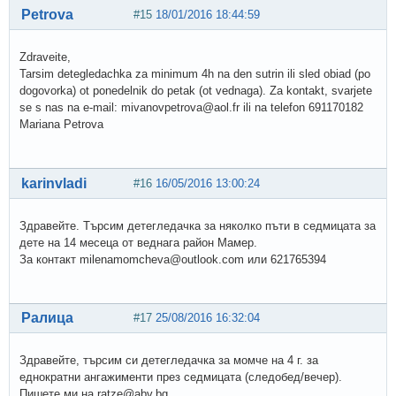
Petrova
#15
18/01/2016 18:44:59
Zdraveite,
Tarsim detegledachka za minimum 4h na den sutrin ili sled obiad (po
dogovorka) ot ponedelnik do petak (ot vednaga). Za kontakt, svarjete
se s nas na e-mail: mivanovpetrova@aol.fr ili na telefon 691170182
Mariana Petrova
karinvladi
#16
16/05/2016 13:00:24
Здравейте. Търсим детегледачка за няколко пъти в седмицата за
дете на 14 месеца от веднага район Мамер.
За контакт milenamomcheva@outlook.com или 621765394
Ралица
#17
25/08/2016 16:32:04
Здравейте, търсим си детегледачка за момче на 4 г. за
еднократни ангажименти през седмицата (следобед/вечер).
Пишете ми на ratze@abv.bg