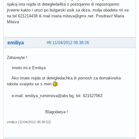
njakoj ima nujda ot detegleda4ka s postojanno ili nepostojanno
jiveene kakto i urozi po bulgarski esik sa deza, molja obadete mi se
na tel 621214438 ili mail maria.miteva@gmx.net. Posdravi! Maria
Miteva
emiliya
#8
11/04/2012 08:38:26
Zdraveyte !
Imeto mi e Emiliya
Ako imate nujda ot detegledachka ili pomosh za domakinska
rabota svarjete se s men
e-mail: emiliya_rumenova@abv.bg, tel. 621527063
Blagodarya !
emiliya (11/04/2012 08:39:52)