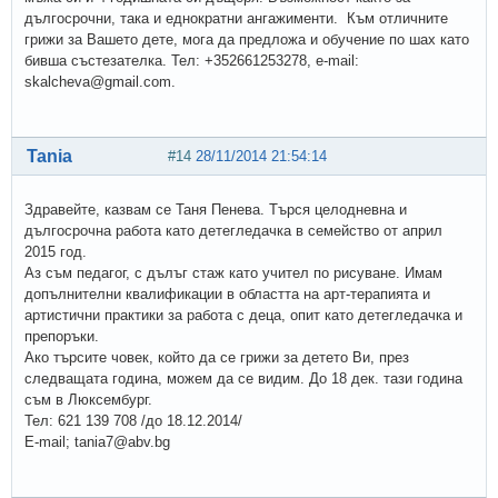
дългосрочни, така и еднократни ангажименти. Към отличните
грижи за Вашето дете, мога да предложа и обучение по шах като
бивша състезателка. Тел: +352661253278, e-mail:
skalcheva@gmail.com.
Tania
#14
28/11/2014 21:54:14
Здравейте, казвам се Таня Пенева. Търся целодневна и
дългосрочна работа като детегледачка в семейство от април
2015 год.
Аз съм педагог, с дълъг стаж като учител по рисуване. Имам
допълнителни квалификации в областта на арт-терапията и
артистични практики за работа с деца, опит като детегледачка и
препоръки.
Ако търсите човек, който да се грижи за детето Ви, през
следващата година, можем да се видим. До 18 дек. тази година
съм в Люксембург.
Тел: 621 139 708 /до 18.12.2014/
Е-mail; tania7@abv.bg