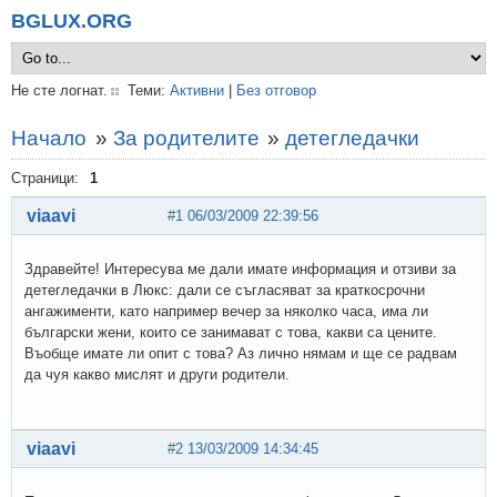
BGLUX.ORG
Не сте логнат.
Теми:
Активни
|
Без отговор
Начало
»
За родителите
»
детегледачки
Страници:
1
viaavi
#1
06/03/2009 22:39:56
Здравейте! Интересува ме дали имате информация и отзиви за
детегледачки в Люкс: дали се съгласяват за краткосрочни
ангажименти, като например вечер за няколко часа, има ли
български жени, които се занимават с това, какви са цените.
Въобще имате ли опит с това? Аз лично нямам и ще се радвам
да чуя какво мислят и други родители.
viaavi
#2
13/03/2009 14:34:45