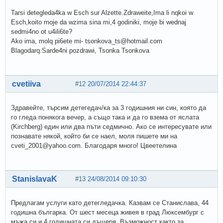
Tarsi detegleda4ka w Esch sur Alzette.Zdraweite,Ima li nqkoi w
Esch,koito moje da wzima sina mi,4 godiniki, moje bi wednaj
sedmi4no ot u4ili6te?
Ako ima, molq pi6ete mi- tsonkova_ts@hotmail.com
Blagodarq.Sarde4ni pozdrawi, Tsonka Tsonkova
cvetiiva
#12
20/07/2014 22:44:37
Здравейте, търсим детегедач/ка за 3 годишния ни син, която да
го гледа понякога вечер, а също така и да го взема от яслата
(Kirchberg) един или два пъти седмично. Ако се интересувате или
познавате някой, който би се наел, моля пишете ми на
cveti_2001@yahoo.com. Благодаря много! Цвеетелина
StanislavaK
#13
24/08/2014 09:10:30
Предлагам услуги като детегледачка. Казвам се Станислава, 44
годишна българка. От шест месеца живея в град Люксембург с
мъжа си и 4 годишната си дъщеря. Възможност както за