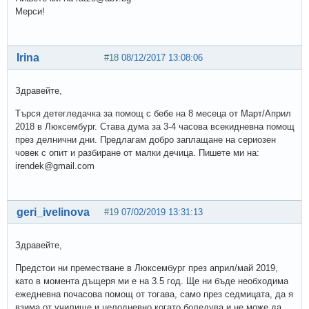
Мерси!
Irina
#18
08/12/2017 13:08:06
Здравейте,
Търся детегледачка за помощ с бебе на 8 месеца от Март/Април
2018 в Люксембург. Става дума за 3-4 часова всекидневна помощ
през делнични дни. Предлагам добро заплащане на сериозен
човек с опит и разбиране от малки дечица. Пишете ми на:
irendek@gmail.com
geri_ivelinova
#19
07/02/2019 13:31:13
Здравейте,
Предстои ни преместване в Люксембург през април/май 2019,
като в момента дъщеря ми е на 3.5 год. Ще ни бъде необходима
ежедневна почасова помощ от тогава, само през седмицата, да я
взима от училище и целодневно когато боледува и не може да