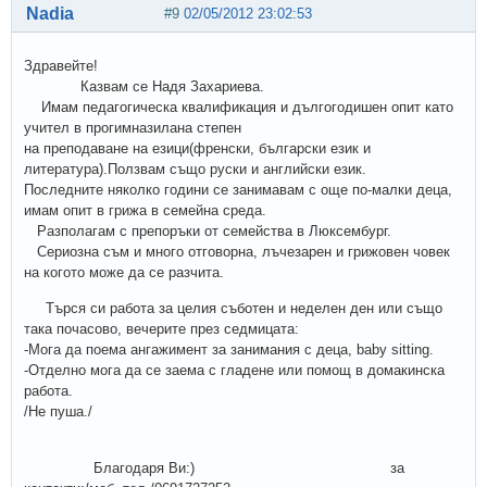
Nadia
#9
02/05/2012 23:02:53
Здравейте!
Казвам се Надя Захариева.
Имам педагогическа квалификация и дългогодишен опит като
учител в прогимназилана степен
на преподаване на езици(френски, български език и
литература).Ползвам също руски и английски език.
Последните няколко години се занимавам с още по-малки деца,
имам опит в грижа в семейна среда.
Разполагам с препоръки от семейства в Люксембург.
Сериозна съм и много отговорна, лъчезарен и грижовен човек
на когото може да се разчита.
Търся си работа за целия съботен и неделен ден или също
така почасово, вечерите през седмицата:
-Мога да поема ангажимент за занимания с деца, baby sitting.
-Отделно мога да се заема с гладене или помощ в домакинска
работа.
/Не пуша./
Благодаря Ви:) за