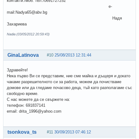
контакти:/моб. тел./0691727252
e-
mail:Nadya65@abv.bg
Надя
Захариева
Nadia (03/05/2012 20:59:43)
GinaLatinova
#10
25/08/2013 12:31:44
Здравейте!
Нека първо Ви се представим, ние сме майка и дъщеря и докато
чакаме разрешителното си за работа, можем да почистваме
домове или да гледаме почасово деца, тъй като разполагаме със
свободно време.
С нас можете да се свържете на:
телефон: 691837141
email: drita_1996@yahoo.com
tsonkova_ts
#11
30/09/2013 07:46:12