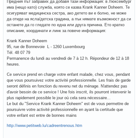
Предния път забравих да добавя тази информация: в Люксембург
има (нещо като) служба, която се казва Krank Kanner Doheem. Те
осигуряват медицинска сестра, ако детето ви е болно, не може
да отиде на ясла/детска градина, а пък нямате възможност да си
останете да го гледате по една или друга причина. Ето кратко
описание, координати и линк за повече информация:
Krank Kanner Doheem
95, rue de Bonnevoie L - 1260 Luxembourg
Tél. 48 07 79
Permanence du lundi au vendredi de 7 à 12 h. Répondeur de 12 à 18
heures.
Ce service prend en charge votre enfant malade, chez vous, pendant
que vous poursuivez votre activité professionnelle. Les frais de garde
seront définis en fonction du revenu net du ménage. N'attendez pas
d'avoir besoin de ce service ! Une fois inscrit, ils pourront intervenir le
plus rapidement possible le jour où cela sera nécessaire...
Le but du "Service Krank Kanner Doheem" est de vous permettre de
poursuivre votre activité professionnelle en ayant la certitude que
votre enfant est entre de bonnes mains
http://www.petitweb.lu/cadreentrenous.htm